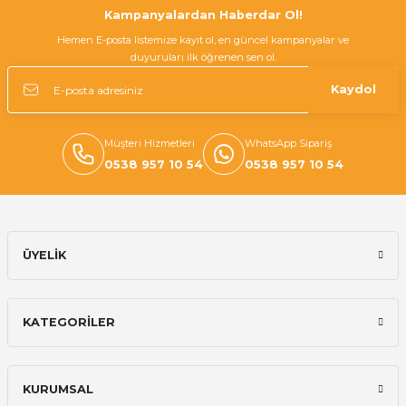
Kampanyalardan Haberdar Ol!
Hemen E-posta listemize kayıt ol, en güncel kampanyalar ve
duyuruları ilk öğrenen sen ol.
Kaydol
Müşteri Hizmetleri
WhatsApp Sipariş
0538 957 10 54
0538 957 10 54
ÜYELİK
KATEGORİLER
KURUMSAL