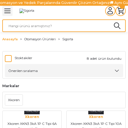
tomasyon ve Yedek Parçalarında Güvenilir Çözüm Ortağınız
🚚 Aynı G
Geri Dön
Geri Dön
Geri Dön
Geri Dön
Geri Dön
Geri Dön
l Sistemleri
ürücüler
lazma Ürünleri
Ürünler
ünler
 Ürünleri
Fiber Lazer Ürünleri
niteleri
 Sürücüler
zonatör
Fiber Lazer Kesim Kafaları
Anasayfa
Otomasyon Ürünleri
Sigorta
niteleri
Sürücüler
nleri
arı
ma Sistemleri
Fiber Lazer Koruyucu Camlar
Stoktakiler
8 adet ürün bulundu
niteleri
Ve Sürücüler
leri
um Pompaları
 Kanalları
alter
Fiber Lazer Nozulları
Üniteleri
jen Ürünleri
rabaları
Markalar
ksamları
Xkoren
 Ve Aksamları
TÜKENDİ
TÜKENDİ
Xkoren
Xkoren
Xkoren XKN3 3kA 1P C Tipi 6A
Xkoren XKN3 3kA 1P C Tipi 10A