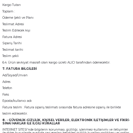
Kargo Tutarı
Toplam :
Ödeme Şekli ve Planı
Teslimat Adresi
Teslim Edilecek kişi
Fatura Adresi
Sipariş Tarihi
Teslimat tarihi
Teslim şekli
6.4. Ürün sevkiyat masrafı olan kargo ücreti ALICI tarafından ödenecektir.
7. FATURA BİLGİLERİ
Ad/Soyad/Unvan
Adres
Telefon
Faks
Eposta/kullanıcı adı
Fatura teslim : Fatura sipariş teslimatı sırasında fatura adresine sipariş ile birlikte
teslim edilecektir.
8. - GÜVENLİK-GİZLİLİK, KİŞİSEL VERİLER, ELEKTRONİK İLETİŞİMLER VE FİKRİ-
SINAİ HAKLAR İLE İLGİLİ KURALLAR
INTERNET SİTESİ'nde bilgilerin korunması, gizliliği, işlenmesi-kullanımı ve iletişimler
ile diğer hususlarda aşağıda cari esasları belirtilen gizlilik kuralları-politikası ve şartlar