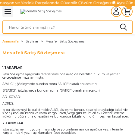
asyon ve Yedek Parçalarında Güvenilir Çözüm Ortağınız
🚚 Aynı Gün 
Geri Dön
Geri Dön
Geri Dön
Geri Dön
Geri Dön
Geri Dön
l Sistemleri
ürücüler
lazma Ürünleri
Ürünler
ünler
 Ürünleri
Fiber Lazer Ürünleri
niteleri
 Sürücüler
zonatör
Fiber Lazer Kesim Kafaları
Anasayfa
Sayfalar
Mesafeli Satış Sözleşmesi
Mesafeli Satış Sözleşmesi
niteleri
Sürücüler
nleri
arı
ma Sistemleri
Fiber Lazer Koruyucu Camlar
1.TARAFLAR
niteleri
Ve Sürücüler
leri
um Pompaları
 Kanalları
alter
Fiber Lazer Nozulları
İşbu Sözleşme aşağıdaki taraflar arasında aşağıda belirtilen hüküm ve şartlar
çerçevesinde imzalanmıştır.
Üniteleri
jen Ürünleri
rabaları
A.‘ALICI’ ; (sözleşmede bundan sonra "ALICI" olarak anılacaktır)
B.‘SATICI’ ; (sözleşmede bundan sonra "SATICI" olarak anılacaktır)
AD- SOYAD:
ksamları
ADRES:
İş bu sözleşmeyi kabul etmekle ALICI, sözleşme konusu siparişi onayladığı takdirde
 Ve Aksamları
sipariş konusu bedeli ve varsa kargo ücreti, vergi gibi belirtilen ek ücretleri ödeme
yükümlülüğü altına gireceğini ve bu konuda bilgilendirildiğini peşinen kabul eder.
2.TANIMLAR
İşbu sözleşmenin uygulanmasında ve yorumlanmasında aşağıda yazılı terimler
karşılarındaki yazılı açıklamaları ifade edeceklerdir.