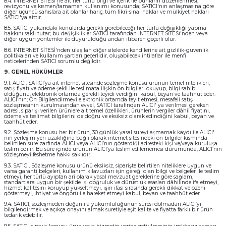
8.4. INTERNET SİTESİ'ne ait her türlü bilgi ve içerik ile bunların düzenlenmesi,
revizyonu ve kısmen/tamamen kullanımı konusunda; SATICI'nın anlaşmasına göre
diğer üçüncü sahıslara ait olanlar hariç; tüm fikri-sınai haklar ve mülkiyet hakları
SATICI'ya aittir.
8.5. SATICI yukarıdaki konularda gerekli görebileceği her türlü değişikliği yapma
hakkını saklı tutar; bu değişiklikler SATICI tarafından INTERNET SİTESİ'nden veya
diğer uygun yöntemler ile duyurulduğu andan itibaren geçerli olur.
8.6. INTERNET SİTESİ'nden ulaşılan diğer sitelerde kendilerine ait gizlilik-güvenlik
politikaları ve kullanım şartları geçerlidir, oluşabilecek ihtilaflar ile menfi
neticelerinden SATICI sorumlu değildir.
9. GENEL HÜKÜMLER
9.1. ALICI, SATICI’ya ait internet sitesinde sözleşme konusu ürünün temel nitelikleri,
satış fiyatı ve ödeme şekli ile teslimata ilişkin ön bilgileri okuyup, bilgi sahibi
olduğunu, elektronik ortamda gerekli teyidi verdiğini kabul, beyan ve taahhüt eder.
ALICI’nın; Ön Bilgilendirmeyi elektronik ortamda teyit etmesi, mesafeli satış
sözleşmesinin kurulmasından evvel, SATICI tarafından ALICI' ya verilmesi gereken
adresi, siparişi verilen ürünlere ait temel özellikleri, ürünlerin vergiler dâhil fiyatını,
ödeme ve teslimat bilgilerini de doğru ve eksiksiz olarak edindiğini kabul, beyan ve
taahhüt eder.
9.2. Sözleşme konusu her bir ürün, 30 günlük yasal süreyi aşmamak kaydı ile ALICI'
nın yerleşim yeri uzaklığına bağlı olarak internet sitesindeki ön bilgiler kısmında
belirtilen süre zarfında ALICI veya ALICI’nın gösterdiği adresteki kişi ve/veya kuruluşa
teslim edilir. Bu süre içinde ürünün ALICI’ya teslim edilememesi durumunda, ALICI’nın
sözleşmeyi feshetme hakkı saklıdır.
9.3. SATICI, Sözleşme konusu ürünü eksiksiz, siparişte belirtilen niteliklere uygun ve
varsa garanti belgeleri, kullanım kılavuzları işin gereği olan bilgi ve belgeler ile teslim
etmeyi, her türlü ayıptan arî olarak yasal mevzuat gereklerine göre sağlam,
standartlara uygun bir şekilde işi doğruluk ve dürüstlük esasları dâhilinde ifa etmeyi,
hizmet kalitesini koruyup yükseltmeyi, işin ifası sırasında gerekli dikkat ve özeni
göstermeyi, ihtiyat ve öngörü ile hareket etmeyi kabul, beyan ve taahhüt eder.
9.4. SATICI, sözleşmeden doğan ifa yükümlülüğünün süresi dolmadan ALICI’yı
bilgilendirmek ve açıkça onayını almak suretiyle eşit kalite ve fiyatta farklı bir ürün
tedarik edebilir.