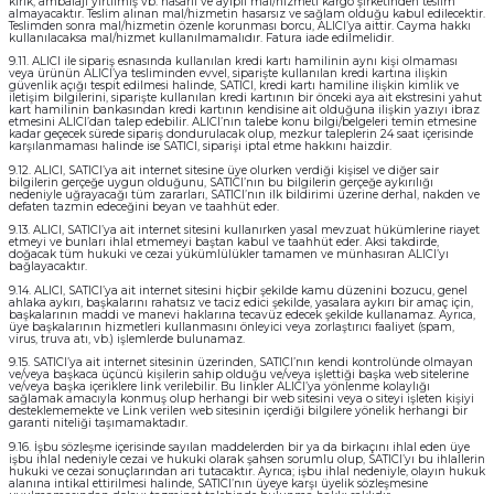
kırık, ambalajı yırtılmış vb. hasarlı ve ayıplı mal/hizmeti kargo şirketinden teslim
almayacaktır. Teslim alınan mal/hizmetin hasarsız ve sağlam olduğu kabul edilecektir.
Teslimden sonra mal/hizmetin özenle korunması borcu, ALICI’ya aittir. Cayma hakkı
kullanılacaksa mal/hizmet kullanılmamalıdır. Fatura iade edilmelidir.
9.11. ALICI ile sipariş esnasında kullanılan kredi kartı hamilinin aynı kişi olmaması
veya ürünün ALICI’ya tesliminden evvel, siparişte kullanılan kredi kartına ilişkin
güvenlik açığı tespit edilmesi halinde, SATICI, kredi kartı hamiline ilişkin kimlik ve
iletişim bilgilerini, siparişte kullanılan kredi kartının bir önceki aya ait ekstresini yahut
kart hamilinin bankasından kredi kartının kendisine ait olduğuna ilişkin yazıyı ibraz
etmesini ALICI’dan talep edebilir. ALICI’nın talebe konu bilgi/belgeleri temin etmesine
kadar geçecek sürede sipariş dondurulacak olup, mezkur taleplerin 24 saat içerisinde
karşılanmaması halinde ise SATICI, siparişi iptal etme hakkını haizdir.
9.12. ALICI, SATICI’ya ait internet sitesine üye olurken verdiği kişisel ve diğer sair
bilgilerin gerçeğe uygun olduğunu, SATICI’nın bu bilgilerin gerçeğe aykırılığı
nedeniyle uğrayacağı tüm zararları, SATICI’nın ilk bildirimi üzerine derhal, nakden ve
defaten tazmin edeceğini beyan ve taahhüt eder.
9.13. ALICI, SATICI’ya ait internet sitesini kullanırken yasal mevzuat hükümlerine riayet
etmeyi ve bunları ihlal etmemeyi baştan kabul ve taahhüt eder. Aksi takdirde,
doğacak tüm hukuki ve cezai yükümlülükler tamamen ve münhasıran ALICI’yı
bağlayacaktır.
9.14. ALICI, SATICI’ya ait internet sitesini hiçbir şekilde kamu düzenini bozucu, genel
ahlaka aykırı, başkalarını rahatsız ve taciz edici şekilde, yasalara aykırı bir amaç için,
başkalarının maddi ve manevi haklarına tecavüz edecek şekilde kullanamaz. Ayrıca,
üye başkalarının hizmetleri kullanmasını önleyici veya zorlaştırıcı faaliyet (spam,
virus, truva atı, vb.) işlemlerde bulunamaz.
9.15. SATICI’ya ait internet sitesinin üzerinden, SATICI’nın kendi kontrolünde olmayan
ve/veya başkaca üçüncü kişilerin sahip olduğu ve/veya işlettiği başka web sitelerine
ve/veya başka içeriklere link verilebilir. Bu linkler ALICI’ya yönlenme kolaylığı
sağlamak amacıyla konmuş olup herhangi bir web sitesini veya o siteyi işleten kişiyi
desteklememekte ve Link verilen web sitesinin içerdiği bilgilere yönelik herhangi bir
garanti niteliği taşımamaktadır.
9.16. İşbu sözleşme içerisinde sayılan maddelerden bir ya da birkaçını ihlal eden üye
işbu ihlal nedeniyle cezai ve hukuki olarak şahsen sorumlu olup, SATICI’yı bu ihlallerin
hukuki ve cezai sonuçlarından ari tutacaktır. Ayrıca; işbu ihlal nedeniyle, olayın hukuk
alanına intikal ettirilmesi halinde, SATICI’nın üyeye karşı üyelik sözleşmesine