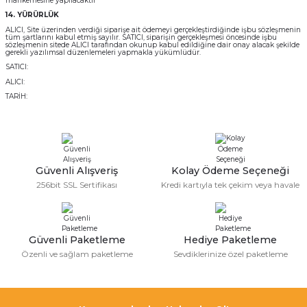
mahkemesine yapılacaktır
14. YÜRÜRLÜK
ALICI, Site üzerinden verdiği siparişe ait ödemeyi gerçekleştirdiğinde işbu sözleşmenin
tüm şartlarını kabul etmiş sayılır. SATICI, siparişin gerçekleşmesi öncesinde işbu
sözleşmenin sitede ALICI tarafından okunup kabul edildiğine dair onay alacak şekilde
gerekli yazılımsal düzenlemeleri yapmakla yükümlüdür.
SATICI:
ALICI:
TARİH:
Güvenli Alışveriş
Kolay Ödeme Seçeneği
256bit SSL Sertifikası
Kredi kartıyla tek çekim veya havale
Güvenli Paketleme
Hediye Paketleme
Özenli ve sağlam paketleme
Sevdiklerinize özel paketleme