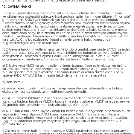
uyulmamasından dolayı tazminat talebinde bulunma hakkı saklıdır.
10. CAYMA HAKKI
10.1. ALICI; mesafeli sözleşmenin mal satışına ilişkin olması durumunda, ürünün
kendisine veya gösterdiği adresteki kişi/kuruluşa teslim tarihinden itibaren 14 (on dört)
gün içerisinde, SATICI’ya bildirmek şartıyla hiçbir hukuki ve cezai sorumluluk
üstlenmeksizin ve hiçbir gerekçe göstermeksizin malı reddederek sözleşmeden cayma
hakkını kullanabilir. Hizmet sunumuna ilişkin mesafeli sözleşmelerde ise, bu süre
sözleşmenin imzalandığı tarihten itibaren başlar. Cayma hakkı süresi sona ermeden
önce, tüketicinin onayı ile hizmetin ifasına başlanan hizmet sözleşmelerinde cayma
hakkı kullanılamaz. Cayma hakkının kullanımından kaynaklanan masraflar SATICI’
ya aittir. ALICI, iş bu sözleşmeyi kabul etmekle, cayma hakkı konusunda
bilgilendirildiğini peşinen kabul eder.
10.2. Cayma hakkının kullanılması için 14 (ondört) günlük süre içinde SATICI' ya iadeli
taahhütlü posta, faks veya eposta ile yazılı bildirimde bulunulması ve ürünün işbu
sözleşmede düzenlenen "Cayma Hakkı Kullanılamayacak Ürünler" hükümleri
çerçevesinde kullanılmamış olması şarttır. Bu hakkın kullanılması halinde,
a) 3. kişiye veya ALICI’ ya teslim edilen ürünün faturası, (İade edilmek istenen ürünün
faturası kurumsal ise, iade ederken kurumun düzenlemiş olduğu iade faturası ile
birlikte gönderilmesi gerekmektedir. Faturası kurumlar adına düzenlenen sipariş
iadeleri İADE FATURASI kesilmediği takdirde tamamlanamayacaktır.)
b) İade formu,
c) İade edilecek ürünlerin kutusu, ambalajı, varsa standart aksesuarları ile birlikte
eksiksiz ve hasarsız olarak teslim edilmesi gerekmektedir.
d) SATICI, cayma bildiriminin kendisine ulaşmasından itibaren en geç 10 günlük süre
içerisinde toplam bedeli ve ALICI’yı borç altına sokan belgeleri ALICI’ ya iade etmek ve
20 günlük süre içerisinde malı iade almakla yükümlüdür.
e) ALICI’ nın kusurundan kaynaklanan bir nedenle malın değerinde bir azalma olursa
veya iade imkânsızlaşırsa ALICI kusuru oranında SATICI’ nın zararlarını tazmin
etmekle yükümlüdür. Ancak cayma hakkı süresi içinde malın veya ürünün usulüne
uygun kullanılması sebebiyle meydana gelen değişiklik ve bozulmalardan ALICI
sorumlu değildir.
f) Cayma hakkının kullanılması nedeniyle SATICI tarafından düzenlenen kampanya