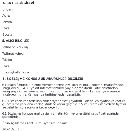
4. SATICI BİLGİLERİ
Ünvanı
Adres
Telefon
Faks
Eposta
5. ALICI BİLGİLERİ
Teslim edilecek kişi
Teslimat Adresi
Telefon
Faks
Eposta/kullanıcı adı
6. SÖZLEŞME KONUSU ÜRÜN/ÜRÜNLER BİLGİLERİ
6.1. Malın /Ürün/Ürünlerin/ Hizmetin temel özelliklerini (türü, miktarı, marka/modeli,
rengi, adedi) SATICI’ya ait internet sitesinde yayınlanmaktadır. Satıcı tarafından
kampanya düzenlenmiş ise ilgili ürünün temel özelliklerini kampanya süresince
inceleyebilirsiniz. Kampanya tarihine kadar geçerlidir.
6.2. Listelenen ve sitede ilan edilen fiyatlar satış fiyatıdır. İlan edilen fiyatlar ve vaatler
güncelleme yapılana ve değiştirilene kadar geçerlidir. Süreli olarak ilan edilen fiyatlar
ise belirtilen süre sonuna kadar geçerlidir.
6.3. Sözleşme konusu mal ya da hizmetin tüm vergiler dâhil satış fiyatı aşağıda
gösterilmiştir.
Ürün AçıklamasıAdetBirim FiyatıAra Toplam
(KDV Dahil)