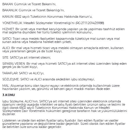
BAKAN: Gümrük ve Ticaret Bakanı’nı,
BAKANLIK: Gümrük ve Ticaret Bakanlığı’nı,
KANUN: 6502 sayılı Tüketicinin Korunması Hakkında Kanun’u,
YÖNETMELİK: Mesafeli Sözleşmeler Yönetmeliği’ni (RG:27.11.2014/29188)
HİZMET: Bir ücret veya menfaat karşılığında yapılan ya da yapılması taahhüt edilen
mal sağlama dışındaki her türlü tüketici işleminin konusunu ,
SATICI: Ticari veya mesleki faaliyetleri kapsamında tüketiciye mal sunan veya mal
sunan adına veya hesabına hareket eden şirketi,
ALICI: Bir mal veya hizmeti ticari veya mesleki olmayan amaçlarla edinen, kullanan
veya yararlanan gerçek ya da tüzel kişiyi,
SİTE: SATICI’ya ait internet sitesini,
SİPARİŞ VEREN: Bir mal veya hizmeti SATICI’ya ait internet sitesi üzerinden talep eden
gerçek ya da tüzel kişiyi,
TARAFLAR: SATICI ve ALICI’yı,
SÖZLEŞME: SATICI ve ALICI arasında akdedilen işbu sözleşmeyi,
MAL: Alışverişe konu olan taşınır eşyayı ve elektronik ortamda kullanılmak üzere
hazırlanan yazılım, ses, görüntü ve benzeri gayri maddi malları ifade eder.
3.KONU
İşbu Sözleşme, ALICI’nın, SATICI’ya ait internet sitesi üzerinden elektronik ortamda
siparişini verdiği aşağıda nitelikleri ve satış fiyatı belirtilen ürünün satışı ve teslimi ile
ilgili olarak 6502 sayılı Tüketicinin Korunması Hakkında Kanun ve Mesafeli
Sözleşmelere Dair Yönetmelik hükümleri gereğince tarafların hak ve yükümlülüklerini
düzenler.
Listelenen ve sitede ilan edilen fiyatlar satış fiyatıdır. İlan edilen fiyatlar ve vaatler
güncelleme yapılana ve değiştirilene kadar geçerlidir. Süreli olarak ilan edilen fiyatlar
ise belirtilen süre sonuna kadar geçerlidir.