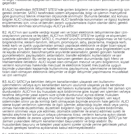
geçerlidir.
8.1.ALICI tarafından İNTERNET SİTESİ'nde girilen bilgilerin ve işlemlerin güvenliği için
gerekli önlemler, SATICI tarafındaki sistem altyapısında, bilgi ve işlemin mahiyetine
göre günümüz teknik imkanları ölçüsünde alınmıştır. Bununla beraber, söz konusu
bilgiler ALICI cihazından girildiğinden ALICI tarafında korunmaları ve ilgisiz kişilerce
erişilememesi için, virüs ve benzeri zararlı uygulamalara ilişkin olanlar dahil, gerekli
tedbirlerin alınması sorumluluğu ALICI'ya aittir.
8.2. ALICI'nın sair suretle verdiği kişisel veri ve ticari elektronik iletişimlerine dair izin-
onaylarının yanısıra ve teyiden; ALICI'nın İNTERNET SİTESİ'ne üyeliği ve alışverişleri
sırasında edinilen bilgileri SATICI, C muhtelif ürün/hizmetlerin sağlanması ve her türlü
bilgilendirme, reklam-tanıtım, iletişim, promosyon, satış, pazarlama, mağaza kartı,
kredi kartı ve üyelik uygulamaları amaçlı yapılacak elektronik ve diğer ticari-sosyal
iletişimler için, belirtilenler ve halefleri nezdinde süresiz olarak veya öngörecekleri süre
ile kayda alınabilir, basılı/manyetik arşivlerde saklanabilir, gerekli görülen hallerde
güncellenebilir, paylaşılabilir, aktarılabilir, transfer edilebilir, kullanılabilir ve sair
suretlerle işlenebilir. Bu veriler ayrıca kanunen gereken durumlarda ilgili Merci ve
Mahkemelere iletilebilir. ALICI kişisel olan-olmayan mevcut ve yeni bilgilerinin, kişisel
verilerin korunması hakkında mevzuat ile elektronik ticaret mevzuatına uygun
biçimde yukarıdaki kapsamda kullanımına, paylaşımına, işlenmesine ve kendisine
ticari olan-olmayan elektronik iletişimler ve diğer iletişimler yapılmasına muvafakat
ve izin vermiştir.
8.3. ALICI SATICI'ya belirtilen iletişim kanallarından ulaşarak veri kullanımı-
işlenmelerini ve/veya aynı kanallardan kanuni usulünce ulaşarak ya da kendisine
gönderilen elektronik iletişimlerdeki red hakkını kullanarak iletişimleri her zaman için
durdurabilir. ALICI'nın bu husustaki açık bildirimine göre, kişisel veri işlemleri ve/veya
tarafına iletişimler yasal azami süre içinde durdurulur; ayrıca dilerse, hukuken
muhafazası gerekenler ve/veya mümkün olanlar haricindeki bilgileri, veri kayıt
sisteminden silinir ya da kimliği belli olmayacak biçimde anonim hale getirilir. ALICI
isterse kişisel verilerinin işlenmesi ile ilgili işlemler, aktarıldığı kişiler, eksik veya yanlış
olması halinde düzeltilmesi, düzeltilen bilgilerin ilgili üçüncü kişilere bildirilmesi,
verilerin silinmesi veya yok edilmesi, otomatik sistemler ile analiz edilmesi sureti ile
kendisi aleyhine bir sonucun ortaya çıkmasına itiraz, verilerin kanuna aykırı olarak
işlenmesi sebebi ile zarara uğrama halinde giderilmesi gibi konularda SATICI'ya her
zaman yukarıdaki iletişim kanallarından başvurabilir ve bilgi alabilir. Bu
hususlardaki başvuru ve talepleri yasal azami süreler içinde yerine getirilecek yahut
hukuki gerekçesi tarafına açıklanarak kabul edilmeyebilecektir.