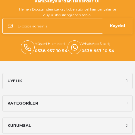
Kampanyalardan Haberdar Ol!
Hemen E-posta listemize kayıt ol, en güncel kampanyalar ve
duyuruları ilk öğrenen sen ol.
Kaydol
Müşteri Hizmetleri
WhatsApp Sipariş
0538 957 10 54
0538 957 10 54
ÜYELİK
KATEGORİLER
KURUMSAL