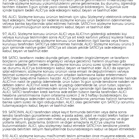
9.5. SATICI, sipariş konusu ürün veya hizmetin yerine getirilmesinin imkânsızlaşması
halinde sözleşme konusu yükümlülüklerini yerine getiremezse, bu durumu, öğrendiği
tarihten itibaren 3 gün içinde yazılı olarak tüketiciye bildireceğini, 14 günlük süre
içinde toplam bedeli ALICI’ya iade edeceğini kabul, beyan ve taahhüt eder.
9.6. ALICI, Sözleşme konusu ürünün teslimatı için işbu Sözleşme’yi elektronik ortamda
teyit edeceğini, herhangi bir nedenle sözleşme konusu ürün bedelinin ödenmemesi
ve/veya banka kayıtlarında iptal edilmesi halinde, SATICI’nın sözleşme konusu ürünü
teslim yükümlülüğünün sona ereceğini kabul, beyan ve taahhüt eder.
9.7. ALICI, Sözleşme konusu ürünün ALICI veya ALICI’nın gösterdiği adresteki kişi
ve/veya kuruluşa tesliminden sonra ALICI'ya ait kredi kartının yetkisiz kişilerce haksız
kullanılması sonucunda sözleşme konusu ürün bedelinin ilgili banka veya finans
kuruluşu tarafından SATICI'ya ödenmemesi halinde, ALICI Sözleşme konusu ürünü 3
gün içerisinde nakliye gideri SATICI’ya ait olacak şekilde SATICI’ya iade edeceğini
kabul, beyan ve taahhüt eder.
9.8. SATICI, tarafların iradesi dışında gelişen, önceden öngörülemeyen ve tarafların
borçlarını yerine getirmesini engelleyici ve/veya geciktirici hallerin oluşması gibi
mücbir sebepler halleri nedeni ile sözleşme konusu ürünü süresi içinde teslim edemez
ise, durumu ALICI'ya bildireceğini kabul, beyan ve taahhüt eder. ALICI da siparişin
iptal edilmesini, sözleşme konusu ürünün varsa emsali ile değiştirilmesini ve/veya
teslimat süresinin engelleyici durumun ortadan kalkmasına kadar ertelenmesini
SATICI’dan talep etme hakkını haizdir. ALICI tarafından siparişin iptal edilmesi halinde
ALICI’nın nakit ile yaptığı ödemelerde, ürün tutarı 14 gün içinde kendisine nakden ve
defaten ödenir. ALICI’nın kredi kartı ile yaptığı ödemelerde ise, ürün tutarı, siparişin
ALICI tarafından iptal edilmesinden sonra 14 gün içerisinde ilgili bankaya iade edilir.
ALICI, SATICI tarafından kredi kartına iade edilen tutarın banka tarafından ALICI
hesabına yansıtılmasına ilişkin ortalama sürecin 2 ile 3 haftayı bulabileceğini, bu
tutarın bankaya iadesinden sonra ALICI’nın hesaplarına yansıması halinin tamamen
banka işlem süreci ile ilgili olduğundan, ALICI, olası gecikmeler için SATICI’yı sorumlu
tutamayacağını kabul, beyan ve taahhüt eder.
9.9. SATICININ, ALICI tarafından siteye kayıt formunda belirtilen veya daha sonra
kendisi tarafından güncellenen adresi, e-posta adresi, sabit ve mobil telefon hatları ve
diğer iletişim bilgileri üzerinden mektup, e-posta, SMS, telefon görüşmesi ve diğer
yollarla iletişim, pazarlama, bildirim ve diğer amaçlarla ALICI’ya ulaşma hakkı
bulunmaktadır. ALICI, işbu sözleşmeyi kabul etmekle SATICI’nın kendisine yönelik
yukarıda belirtilen iletişim faaliyetlerinde bulunabileceğini kabul ve beyan etmektedir.
9.10. ALICI, sözleşme konusu mal/hizmeti teslim almadan önce muayene edecek; ezik,