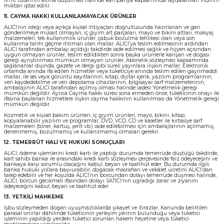
limit tutarının altına düşülmesi halinde kampanya kapsamında faydalanılan indirim
miktarı iptal edilir.
11. CAYMA HAKKI KULLANILAMAYACAK ÜRÜNLER
ALICI’nın isteği veya açıkça kişisel ihtiyaçları doğrultusunda hazırlanan ve geri
gönderilmeye müsait olmayan, iç giyim alt parçaları, mayo ve bikini altları, makyaj
malzemeleri, tek kullanımlık ürünler, çabuk bozulma tehlikesi olan veya son
kullanma tarihi geçme ihtimali olan mallar, ALICI’ya teslim edilmesinin ardından
ALICI tarafından ambalajı açıldığı takdirde iade edilmesi sağlık ve hijyen açısından
uygun olmayan ürünler, teslim edildikten sonra başka ürünlerle karışan ve doğası
gereği ayrıştırılması mümkün olmayan ürünler, Abonelik sözleşmesi kapsamında
sağlananlar dışında, gazete ve dergi gibi süreli yayınlara ilişkin mallar, Elektronik
ortamda anında ifa edilen hizmetler veya tüketiciye anında teslim edilen gayrimaddi
mallar, ile ses veya görüntü kayıtlarının, kitap, dijital içerik, yazılım programlarının,
veri kaydedebilme ve veri depolama cihazlarının, bilgisayar sarf malzemelerinin,
ambalajının ALICI tarafından açılmış olması halinde iadesi Yönetmelik gereği
mümkün değildir. Ayrıca Cayma hakkı süresi sona ermeden önce, tüketicinin onayı ile
ifasına başlanan hizmetlere ilişkin cayma hakkının kullanılması da Yönetmelik gereği
mümkün değildir.
Kozmetik ve kişisel bakım ürünleri, iç giyim ürünleri, mayo, bikini, kitap,
kopyalanabilir yazılım ve programlar, DVD, VCD, CD ve kasetler ile kırtasiye sarf
malzemeleri (toner, kartuş, şerit vb.) iade edilebilmesi için ambalajlarının açılmamış,
denenmemiş, bozulmamış ve kullanılmamış olmaları gerekir.
12. TEMERRÜT HALİ VE HUKUKİ SONUÇLARI
ALICI, ödeme işlemlerini kredi kartı ile yaptığı durumda temerrüde düştüğü takdirde,
kart sahibi banka ile arasındaki kredi kartı sözleşmesi çerçevesinde faiz ödeyeceğini ve
bankaya karşı sorumlu olacağını kabul, beyan ve taahhüt eder. Bu durumda ilgili
banka hukuki yollara başvurabilir; doğacak masrafları ve vekâlet ücretini ALICI’dan
talep edebilir ve her koşulda ALICI’nın borcundan dolayı temerrüde düşmesi halinde,
ALICI, borcun gecikmeli ifasından dolayı SATICI’nın uğradığı zarar ve ziyanını
ödeyeceğini kabul, beyan ve taahhüt eder
13. YETKİLİ MAHKEME
İşbu sözleşmeden doğan uyuşmazlıklarda şikayet ve itirazlar, Kanunda belirtilen
parasal sınırlar dâhilinde tüketicinin yerleşim yerinin bulunduğu veya tüketici
işleminin yapıldığı yerdeki tüketici sorunları hakem heyetine veya tüketici