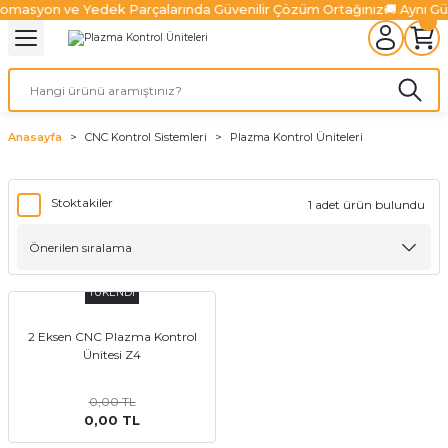
tomasyon ve Yedek Parçalarında Güvenilir Çözüm Ortağınız
🚚 Aynı G
Geri Dön
Geri Dön
Geri Dön
Geri Dön
Geri Dön
Geri Dön
l Sistemleri
ürücüler
lazma Ürünleri
Ürünler
ünler
 Ürünleri
Fiber Lazer Ürünleri
niteleri
 Sürücüler
zonatör
Fiber Lazer Kesim Kafaları
Anasayfa
CNC Kontrol Sistemleri
Plazma Kontrol Üniteleri
niteleri
Sürücüler
nleri
arı
ma Sistemleri
Fiber Lazer Koruyucu Camlar
Stoktakiler
1 adet ürün bulundu
niteleri
Ve Sürücüler
leri
um Pompaları
 Kanalları
alter
Fiber Lazer Nozulları
Üniteleri
jen Ürünleri
rabaları
TÜKENDİ
ksamları
2 Eksen CNC Plazma Kontrol
Ünitesi Z4
 Ve Aksamları
0,00 TL
0,00 TL