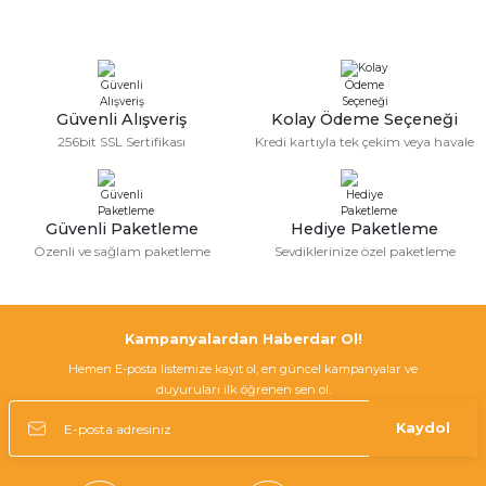
Güvenli Alışveriş
Kolay Ödeme Seçeneği
256bit SSL Sertifikası
Kredi kartıyla tek çekim veya havale
Güvenli Paketleme
Hediye Paketleme
Özenli ve sağlam paketleme
Sevdiklerinize özel paketleme
Kampanyalardan Haberdar Ol!
Hemen E-posta listemize kayıt ol, en güncel kampanyalar ve
duyuruları ilk öğrenen sen ol.
Kaydol