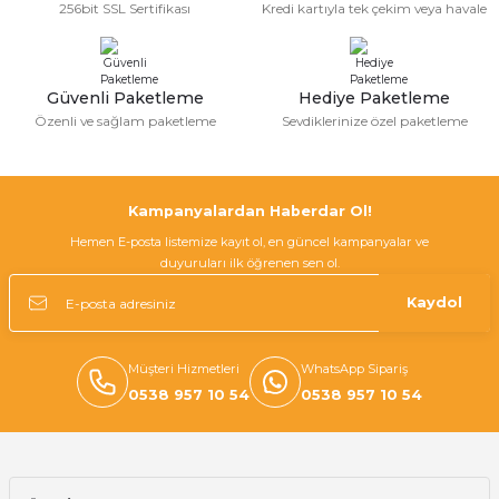
256bit SSL Sertifikası
Kredi kartıyla tek çekim veya havale
Güvenli Paketleme
Hediye Paketleme
Özenli ve sağlam paketleme
Sevdiklerinize özel paketleme
Kampanyalardan Haberdar Ol!
Hemen E-posta listemize kayıt ol, en güncel kampanyalar ve
duyuruları ilk öğrenen sen ol.
Kaydol
Müşteri Hizmetleri
WhatsApp Sipariş
0538 957 10 54
0538 957 10 54