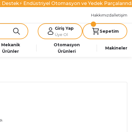
 Destek
⚡ Endüstriyel Otomasyon ve Yedek Parçalarında
Hakkımızda
İletişim
Giriş Yap
Sepetim
Üye Ol
Mekanik
Otomasyon
Makineler
Ürünler
Ürünleri
ı.