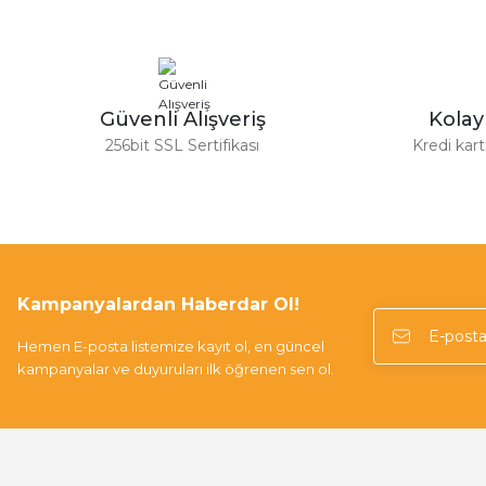
Güvenli Alışveriş
Kola
256bit SSL Sertifikası
Kredi kar
Kampanyalardan Haberdar Ol!
Hemen E-posta listemize kayıt ol, en güncel
kampanyalar ve duyuruları ilk öğrenen sen ol.