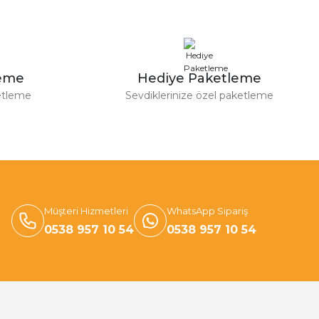
leme
Hediye Paketleme
etleme
Sevdiklerinize özel paketleme
Müşteri Hizmetleri
WhatsApp Sipariş
0538 957 10 54
0538 957 10 54