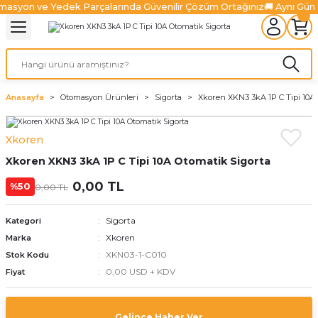
masyon ve Yedek Parçalarında Güvenilir Çözüm Ortağınız
🚚 Aynı Gün
Geri Dön
Geri Dön
Geri Dön
Geri Dön
Geri Dön
Geri Dön
l Sistemleri
ürücüler
lazma Ürünleri
Ürünler
ünler
 Ürünleri
Fiber Lazer Ürünleri
niteleri
 Sürücüler
zonatör
Fiber Lazer Kesim Kafaları
Anasayfa
Otomasyon Ürünleri
Sigorta
Xkoren XKN3 3kA 1P C Tipi 10A 
niteleri
Sürücüler
nleri
arı
ma Sistemleri
Fiber Lazer Koruyucu Camlar
Xkoren
Xkoren XKN3 3kA 1P C Tipi 10A Otomatik Sigorta
niteleri
Ve Sürücüler
leri
um Pompaları
 Kanalları
alter
Fiber Lazer Nozulları
0,00 TL
%50
0,00 TL
Üniteleri
jen Ürünleri
rabaları
Sigorta
Kategori
ksamları
Xkoren
Marka
XKN03-1-C010
Stok Kodu
 Ve Aksamları
0,00 USD + KDV
Fiyat
Gelince Haber Ver