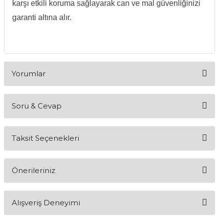
karşı etkili koruma sağlayarak can ve mal güvenliğinizi
garanti altına alır.
Yorumlar
Soru & Cevap
Bu ürüne ilk yorumu siz yapın!
Taksit Seçenekleri
Yorum Yaz
Ürün hakkında henüz soru sorulmamış.
Önerileriniz
Soru Sor
Bu ürünün fiyat bilgisi, resim, ürün açıklamalarında ve diğer
Alışveriş Deneyimi
konularda yetersiz gördüğünüz noktaları öneri formunu
kullanarak tarafımıza iletebilirsiniz.