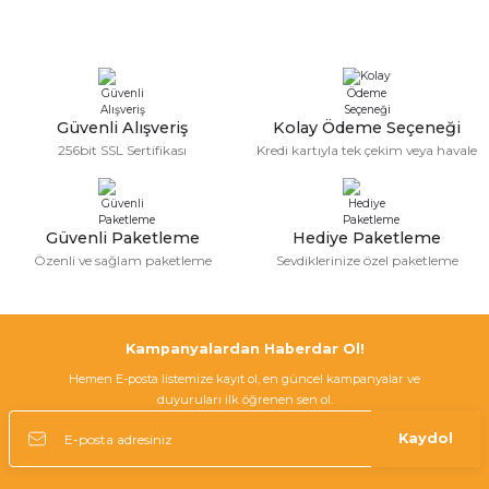
Görüş ve önerileriniz için teşekkür ederiz.
Sitemize ilk yorumu siz yapın!
Ürün resmi kalitesiz, bozuk veya görüntülenemiyor.
Ürün açıklamasında eksik bilgiler bulunuyor.
Deneyimini Paylaş
Ürün bilgilerinde hatalar bulunuyor.
Güvenli Alışveriş
Kolay Ödeme Seçeneği
256bit SSL Sertifikası
Kredi kartıyla tek çekim veya havale
Ürün fiyatı diğer sitelerden daha pahalı.
Bu ürüne benzer farklı alternatifler olmalı.
Güvenli Paketleme
Hediye Paketleme
Özenli ve sağlam paketleme
Sevdiklerinize özel paketleme
Gönder
Kampanyalardan Haberdar Ol!
Hemen E-posta listemize kayıt ol, en güncel kampanyalar ve
duyuruları ilk öğrenen sen ol.
Kaydol