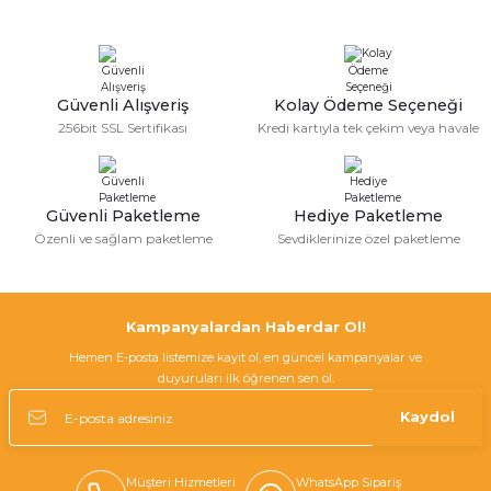
Sitemize ilk yorumu siz yapın!
Ürün resmi kalitesiz, bozuk veya görüntülenemiyor.
Ürün açıklamasında eksik bilgiler bulunuyor.
Deneyimini Paylaş
Ürün bilgilerinde hatalar bulunuyor.
Güvenli Alışveriş
Kolay Ödeme Seçeneği
256bit SSL Sertifikası
Kredi kartıyla tek çekim veya havale
Ürün fiyatı diğer sitelerden daha pahalı.
Bu ürüne benzer farklı alternatifler olmalı.
Güvenli Paketleme
Hediye Paketleme
Özenli ve sağlam paketleme
Sevdiklerinize özel paketleme
Gönder
Kampanyalardan Haberdar Ol!
Hemen E-posta listemize kayıt ol, en güncel kampanyalar ve
duyuruları ilk öğrenen sen ol.
Kaydol
Müşteri Hizmetleri
WhatsApp Sipariş