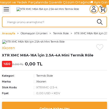
asyon ve Yedek Parçalarında Güvenilir Çözüm Ortağınız
🚚 Aynı Gün 
Geri Dön
Geri Dön
Geri Dön
Geri Dön
Geri Dön
Geri Dön
l Sistemleri
ürücüler
lazma Ürünleri
Ürünler
ünler
 Ürünleri
Fiber Lazer Ürünleri
niteleri
 Sürücüler
zonatör
Fiber Lazer Kesim Kafaları
Anasayfa
Otomasyon Ürünleri
Termik Role
XTR XMC M6A-16A İçin 2.5
niteleri
Sürücüler
nleri
arı
ma Sistemleri
Fiber Lazer Koruyucu Camlar
Xkoren
XTR XMC M6A-16A İçin 2.5A-4A Mini Termik Röle
niteleri
Ve Sürücüler
leri
um Pompaları
 Kanalları
alter
Fiber Lazer Nozulları
0,00 TL
%50
0,00 TL
Üniteleri
jen Ürünleri
rabaları
Termik Role
Kategori
ksamları
Xkoren
Marka
XTRXMC-2.5-4
Stok Kodu
 Ve Aksamları
0,00 USD + KDV
Fiyat
Gelince Haber Ver