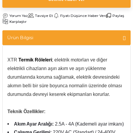
Yorum Yaz
Tavsiye Et
Fiyatı Düşünce Haber Ver
Paylaş
Karşılaştır
Ürün Bilgisi
XTR
Termik Röleleri
; elektrik motorları ve diğer
elektrikli cihazların aşırı akım ve aşırı yüklenme
durumlarında koruma sağlamak, elektrik devresindeki
akımın belli bir süre boyunca normalin üzerinde olması
durumunda devreyi keserek ekipmanları korurlar.
Teknik Özellikler:
Akım Ayar Aralığı:
2.5A - 4A (Kademeli ayar imkanı)
Çalışma Gerilimi:
220V AC (Standart) / 24-400V