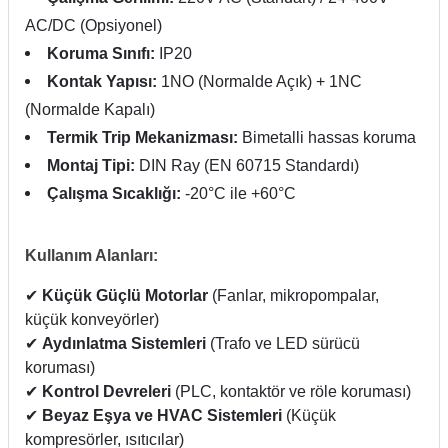
AC/DC (Opsiyonel)
Koruma Sınıfı:
IP20
Kontak Yapısı:
1NO (Normalde Açık) + 1NC
(Normalde Kapalı)
Termik Trip Mekanizması:
Bimetalli hassas koruma
Montaj Tipi:
DIN Ray (EN 60715 Standardı)
Çalışma Sıcaklığı:
-20°C ile +60°C
Kullanım Alanları:
✔
Küçük Güçlü Motorlar
(Fanlar, mikropompalar,
küçük konveyörler)
✔
Aydınlatma Sistemleri
(Trafo ve LED sürücü
koruması)
✔
Kontrol Devreleri
(PLC, kontaktör ve röle koruması)
✔
Beyaz Eşya ve HVAC Sistemleri
(Küçük
kompresörler, ısıtıcılar)