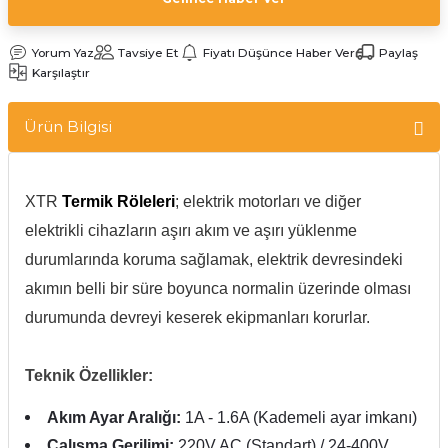
Yorum Yaz
Tavsiye Et
Fiyatı Düşünce Haber Ver
Paylaş
Karşılaştır
Ürün Bilgisi
XTR
Termik Röleleri
; elektrik motorları ve diğer
elektrikli cihazların aşırı akım ve aşırı yüklenme
durumlarında koruma sağlamak, elektrik devresindeki
akımın belli bir süre boyunca normalin üzerinde olması
durumunda devreyi keserek ekipmanları korurlar.
Teknik Özellikler:
Akım Ayar Aralığı:
1A - 1.6A (Kademeli ayar imkanı)
Çalışma Gerilimi:
220V AC (Standart) / 24-400V