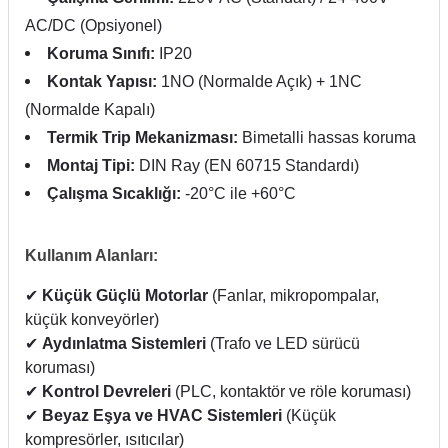
AC/DC (Opsiyonel)
Koruma Sınıfı:
IP20
Kontak Yapısı:
1NO (Normalde Açık) + 1NC
(Normalde Kapalı)
Termik Trip Mekanizması:
Bimetalli hassas koruma
Montaj Tipi:
DIN Ray (EN 60715 Standardı)
Çalışma Sıcaklığı:
-20°C ile +60°C
Kullanım Alanları:
✔
Küçük Güçlü Motorlar
(Fanlar, mikropompalar,
küçük konveyörler)
✔
Aydınlatma Sistemleri
(Trafo ve LED sürücü
koruması)
✔
Kontrol Devreleri
(PLC, kontaktör ve röle koruması)
✔
Beyaz Eşya ve HVAC Sistemleri
(Küçük
kompresörler, ısıtıcılar)