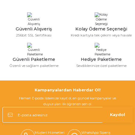
Sitemize ilk yorumu siz yapın!
Ürün resmi kalitesiz, bozuk veya görüntülenemiyor.
Ürün açıklamasında eksik bilgiler bulunuyor.
Deneyimini Paylaş
Ürün bilgilerinde hatalar bulunuyor.
Güvenli Alışveriş
Kolay Ödeme Seçeneği
256bit SSL Sertifikası
Kredi kartıyla tek çekim veya havale
Ürün fiyatı diğer sitelerden daha pahalı.
Bu ürüne benzer farklı alternatifler olmalı.
Güvenli Paketleme
Hediye Paketleme
Özenli ve sağlam paketleme
Sevdiklerinize özel paketleme
Gönder
Kampanyalardan Haberdar Ol!
Hemen E-posta listemize kayıt ol, en güncel kampanyalar ve
duyuruları ilk öğrenen sen ol.
Kaydol
Müşteri Hizmetleri
WhatsApp Sipariş