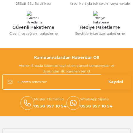
256bit SSL Sertifikası
Kredi kartıyla tek çekim veya havale
Ürün fiyatı diğer sitelerden daha pahalı.
Bu ürüne benzer farklı alternatifler olmalı.
Güvenli Paketleme
Hediye Paketleme
Özenli ve sağlam paketleme
Sevdiklerinize özel paketleme
Gönder
Kampanyalardan Haberdar Ol!
Hemen E-posta listemize kayıt ol, en güncel kampanyalar ve
duyuruları ilk öğrenen sen ol.
Kaydol
Müşteri Hizmetleri
WhatsApp Sipariş
0538 957 10 54
0538 957 10 54