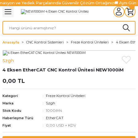
masyon ve Yedek Parçalarında Güvenilir Çözüm Ortağınız
🚚 Aynı Gün
Geri Dön
Geri Dön
Geri Dön
Geri Dön
Geri Dön
Geri Dön
l Sistemleri
ürücüler
lazma Ürünleri
Ürünler
ünler
 Ürünleri
Fiber Lazer Ürünleri
niteleri
 Sürücüler
zonatör
Fiber Lazer Kesim Kafaları
Anasayfa
CNC Kontrol Sistemleri
Freze Kontrol Üniteleri
4 Eksen Ethe
niteleri
Sürücüler
nleri
arı
ma Sistemleri
Fiber Lazer Koruyucu Camlar
Szgh
4 Eksen EtherCAT CNC Kontrol Ünitesi NEW1000iM
niteleri
Ve Sürücüler
leri
um Pompaları
 Kanalları
alter
Fiber Lazer Nozulları
0,00 TL
Üniteleri
jen Ürünleri
rabaları
Freze Kontrol Üniteleri
Kategori
ksamları
Szgh
Marka
1000iM4
Stok Kodu
 Ve Aksamları
EtherCAT
Haberleşme Türü
0,00 USD + KDV
Fiyat