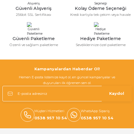
Deneyimini Paylaş
Ürün bilgilerinde hatalar bulunuyor.
Güvenli Alışveriş
Kolay Ödeme Seçeneği
256bit SSL Sertifikası
Kredi kartıyla tek çekim veya havale
Ürün fiyatı diğer sitelerden daha pahalı.
Bu ürüne benzer farklı alternatifler olmalı.
Güvenli Paketleme
Hediye Paketleme
Özenli ve sağlam paketleme
Sevdiklerinize özel paketleme
Gönder
Kampanyalardan Haberdar Ol!
Hemen E-posta listemize kayıt ol, en güncel kampanyalar ve
duyuruları ilk öğrenen sen ol.
Kaydol
Müşteri Hizmetleri
WhatsApp Sipariş
0538 957 10 54
0538 957 10 54