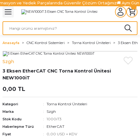
masyon ve Yedek Parçalarında Güvenilir Çözüm Ortağınız
🚚 Aynı Gün
Geri Dön
Geri Dön
Geri Dön
Geri Dön
Geri Dön
Geri Dön
l Sistemleri
ürücüler
lazma Ürünleri
Ürünler
ünler
 Ürünleri
Fiber Lazer Ürünleri
niteleri
 Sürücüler
zonatör
Fiber Lazer Kesim Kafaları
Anasayfa
CNC Kontrol Sistemleri
Torna Kontrol Üniteleri
3 Eksen Ethe
niteleri
Sürücüler
nleri
arı
ma Sistemleri
Fiber Lazer Koruyucu Camlar
Szgh
3 Eksen EtherCAT CNC Torna Kontrol Ünitesi
niteleri
Ve Sürücüler
leri
um Pompaları
 Kanalları
alter
Fiber Lazer Nozulları
NEW1000iT
Üniteleri
jen Ürünleri
rabaları
0,00 TL
ksamları
Torna Kontrol Üniteleri
Kategori
Szgh
Marka
 Ve Aksamları
1000iT3
Stok Kodu
EtherCAT
Haberleşme Türü
0,00 USD + KDV
Fiyat