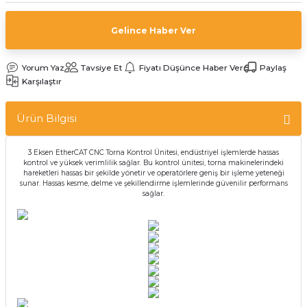
Gelince Haber Ver
Yorum Yaz
Tavsiye Et
Fiyatı Düşünce Haber Ver
Paylaş
Karşılaştır
Ürün Bilgisi
3 Eksen EtherCAT CNC Torna Kontrol Ünitesi, endüstriyel işlemlerde hassas
kontrol ve yüksek verimlilik sağlar. Bu kontrol ünitesi, torna makinelerindeki
hareketleri hassas bir şekilde yönetir ve operatörlere geniş bir işleme yeteneği
sunar. Hassas kesme, delme ve şekillendirme işlemlerinde güvenilir performans
sağlar.