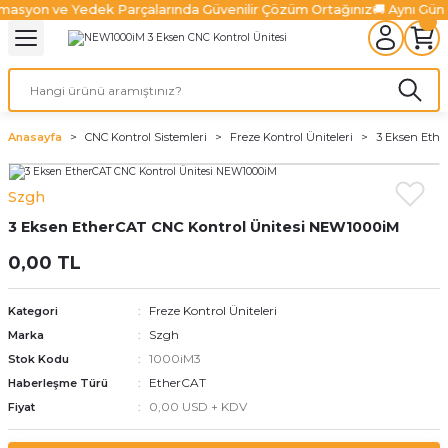
masyon ve Yedek Parçalarında Güvenilir Çözüm Ortağınız
🚚 Aynı Gün
Geri Dön
Geri Dön
Geri Dön
Geri Dön
Geri Dön
Geri Dön
l Sistemleri
ürücüler
lazma Ürünleri
Ürünler
ünler
 Ürünleri
Fiber Lazer Ürünleri
niteleri
 Sürücüler
zonatör
Fiber Lazer Kesim Kafaları
Anasayfa
CNC Kontrol Sistemleri
Freze Kontrol Üniteleri
3 Eksen Ethe
niteleri
Sürücüler
nleri
arı
ma Sistemleri
Fiber Lazer Koruyucu Camlar
Szgh
3 Eksen EtherCAT CNC Kontrol Ünitesi NEW1000iM
niteleri
Ve Sürücüler
leri
um Pompaları
 Kanalları
alter
Fiber Lazer Nozulları
0,00 TL
Üniteleri
jen Ürünleri
rabaları
Freze Kontrol Üniteleri
Kategori
ksamları
Szgh
Marka
1000iM3
Stok Kodu
 Ve Aksamları
EtherCAT
Haberleşme Türü
0,00 USD + KDV
Fiyat