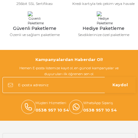
256bit SSL Sertifikası
Kredi kartıyla tek çekim veya havale
Ürün fiyatı diğer sitelerden daha pahalı.
Bu ürüne benzer farklı alternatifler olmalı.
Güvenli Paketleme
Hediye Paketleme
Özenli ve sağlam paketleme
Sevdiklerinize özel paketleme
Gönder
Kampanyalardan Haberdar Ol!
Hemen E-posta listemize kayıt ol, en güncel kampanyalar ve
duyuruları ilk öğrenen sen ol.
Kaydol
Müşteri Hizmetleri
WhatsApp Sipariş
0538 957 10 54
0538 957 10 54