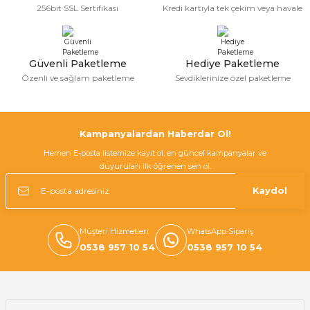
256bit SSL Sertifikası
Kredi kartıyla tek çekim veya havale
Ürün fiyatı diğer sitelerden daha pahalı.
Bu ürüne benzer farklı alternatifler olmalı.
Güvenli Paketleme
Hediye Paketleme
Özenli ve sağlam paketleme
Sevdiklerinize özel paketleme
Gönder
Kampanyalardan Haberdar Ol!
Hemen E-posta listemize kayıt ol, en güncel kampanyalar ve
duyuruları ilk öğrenen sen ol.
Kaydol
Müşteri Hizmetleri
WhatsApp Sipariş
0538 957 10 54
0538 957 10 54