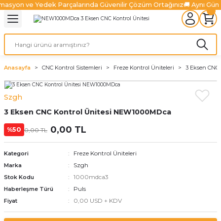
masyon ve Yedek Parçalarında Güvenilir Çözüm Ortağınız
🚚 Aynı Gün
Geri Dön
Geri Dön
Geri Dön
Geri Dön
Geri Dön
Geri Dön
l Sistemleri
ürücüler
lazma Ürünleri
Ürünler
ünler
 Ürünleri
Fiber Lazer Ürünleri
niteleri
 Sürücüler
zonatör
Fiber Lazer Kesim Kafaları
Anasayfa
CNC Kontrol Sistemleri
Freze Kontrol Üniteleri
3 Eksen CNC
niteleri
Sürücüler
nleri
arı
ma Sistemleri
Fiber Lazer Koruyucu Camlar
Szgh
3 Eksen CNC Kontrol Ünitesi NEW1000MDca
niteleri
Ve Sürücüler
leri
um Pompaları
 Kanalları
alter
Fiber Lazer Nozulları
0,00 TL
%50
0,00 TL
Üniteleri
jen Ürünleri
rabaları
Freze Kontrol Üniteleri
Kategori
ksamları
Szgh
Marka
1000mdca3
Stok Kodu
 Ve Aksamları
Puls
Haberleşme Türü
0,00 USD + KDV
Fiyat