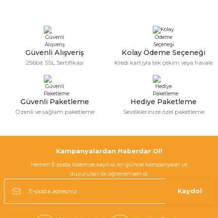
Sitemize ilk yorumu siz yapın!
Ürün resmi kalitesiz, bozuk veya görüntülenemiyor.
Ürün açıklamasında eksik bilgiler bulunuyor.
Deneyimini Paylaş
Ürün bilgilerinde hatalar bulunuyor.
Güvenli Alışveriş
Kolay Ödeme Seçeneği
256bit SSL Sertifikası
Kredi kartıyla tek çekim veya havale
Ürün fiyatı diğer sitelerden daha pahalı.
Bu ürüne benzer farklı alternatifler olmalı.
Güvenli Paketleme
Hediye Paketleme
Özenli ve sağlam paketleme
Sevdiklerinize özel paketleme
Gönder
Kampanyalardan Haberdar Ol!
Hemen E-posta listemize kayıt ol, en güncel kampanyalar ve
duyuruları ilk öğrenen sen ol.
Kaydol