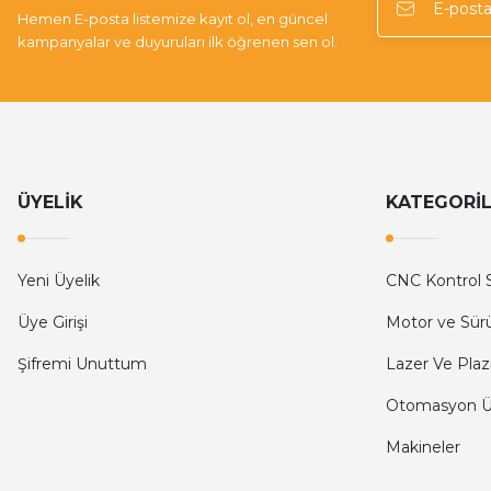
Hemen E-posta listemize kayıt ol, en güncel
kampanyalar ve duyuruları ilk öğrenen sen ol.
ÜYELİK
KATEGORİ
Yeni Üyelik
CNC Kontrol S
Üye Girişi
Motor ve Sür
Şifremi Unuttum
Lazer Ve Plaz
Otomasyon Ür
Makineler