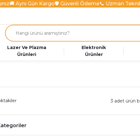
nız
🚚 Aynı Gün Kargo
🛡️ Güvenli Ödeme
📞 Uzman Teknik
Lazer Ve Plazma
Elektronik
Ürünleri
Ürünler
ktakiler
3 adet ürün 
 Kategoriler