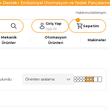
 Destek
⚡ Endüstriyel Otomasyon ve Yedek Parçalarında
Hakkımızda
İletişim
Giriş Yap
Sepetim
Üye Ol
Mekanik
Otomasyon
Makineler
Ürünler
Ürünleri
bulundu