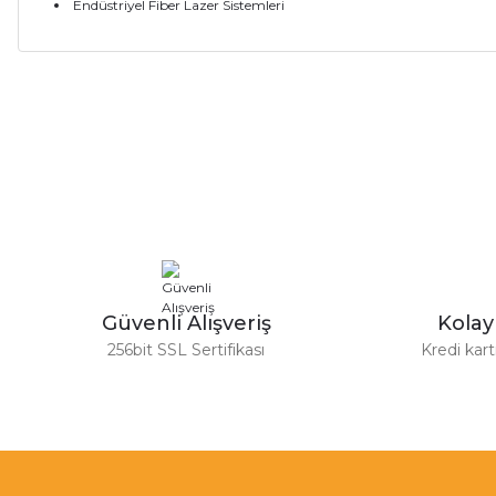
Endüstriyel Fiber Lazer Sistemleri
Bu ürünün fiyat bilgisi, resim, ürün açıklamalarında ve diğer ko
Görüş ve önerileriniz için teşekkür ederiz.
Ürün resmi kalitesiz, bozuk veya görüntülenemiyor.
Ürün açıklamasında eksik bilgiler bulunuyor.
Ürün bilgilerinde hatalar bulunuyor.
Ürün fiyatı diğer sitelerden daha pahalı.
Bu ürüne benzer farklı alternatifler olmalı.
Güvenli Alışveriş
Kola
256bit SSL Sertifikası
Kredi kar