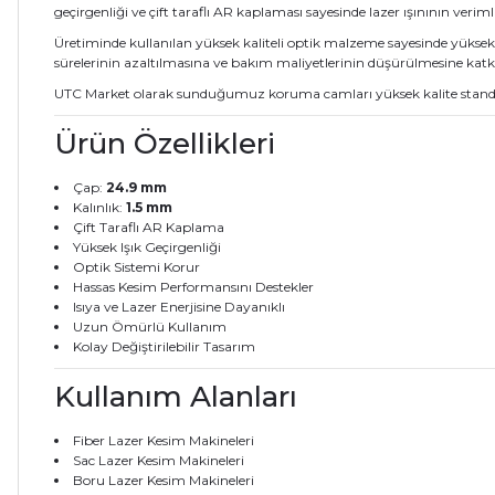
geçirgenliği ve çift taraflı AR kaplaması sayesinde lazer ışınının veri
Üretiminde kullanılan yüksek kaliteli optik malzeme sayesinde yüksek 
sürelerinin azaltılmasına ve bakım maliyetlerinin düşürülmesine katkı
UTC Market olarak sunduğumuz koruma camları yüksek kalite standartl
Ürün Özellikleri
Çap:
24.9 mm
Kalınlık:
1.5 mm
Çift Taraflı AR Kaplama
Yüksek Işık Geçirgenliği
Optik Sistemi Korur
Hassas Kesim Performansını Destekler
Isıya ve Lazer Enerjisine Dayanıklı
Uzun Ömürlü Kullanım
Kolay Değiştirilebilir Tasarım
Kullanım Alanları
Fiber Lazer Kesim Makineleri
Sac Lazer Kesim Makineleri
Boru Lazer Kesim Makineleri