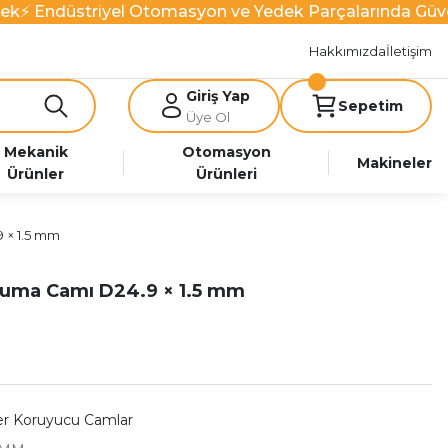
k
⚡ Endüstriyel Otomasyon ve Yedek Parçalarında Güven
Hakkımızda
İletişim
Giriş Yap
Sepetim
Üye Ol
Mekanik
Otomasyon
Makineler
Ürünler
Ürünleri
 × 1.5 mm
ruma Camı D24.9 × 1.5 mm
er Koruyucu Camlar