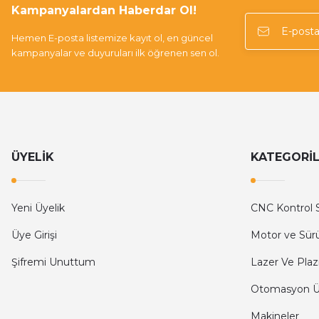
Kampanyalardan Haberdar Ol!
Hemen E-posta listemize kayıt ol, en güncel
kampanyalar ve duyuruları ilk öğrenen sen ol.
ÜYELİK
KATEGORİ
Yeni Üyelik
CNC Kontrol S
Üye Girişi
Motor ve Sür
Şifremi Unuttum
Lazer Ve Plaz
Otomasyon Ür
Makineler