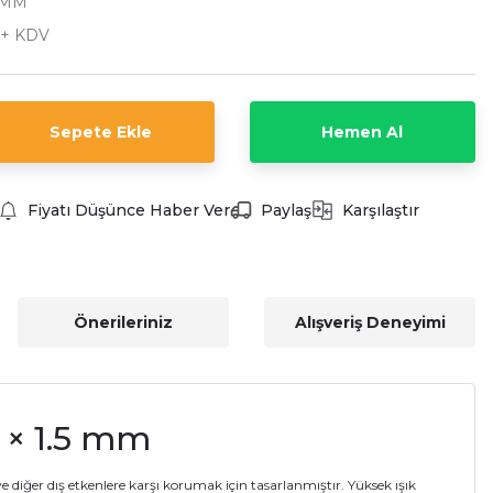
5MM
 + KDV
Sepete Ekle
Hemen Al
Fiyatı Düşünce Haber Ver
Paylaş
Karşılaştır
Önerileriniz
Alışveriş Deneyimi
 × 1.5 mm
ve diğer dış etkenlere karşı korumak için tasarlanmıştır. Yüksek ışık