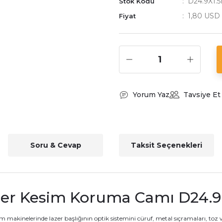
D24.9X1.
Stok Kodu
1,80 USD
Fiyat
Yorum Yaz
Tavsiye Et
Soru & Cevap
Taksit Seçenekleri
zer Kesim Koruma Camı D24.9
sim makinelerinde lazer başlığının optik sistemini cüruf, metal sıçramaları, toz 