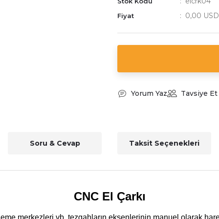
elcrk04
Stok Kodu
0,00 USD
Fiyat
Yorum Yaz
Tavsiye Et
Soru & Cevap
Taksit Seçenekleri
CNC El Çarkı
leme merkezleri vb. tezgahların eksenlerinin manuel olarak hareke