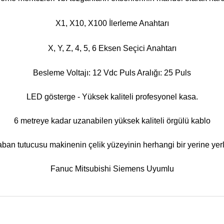
X1, X10, X100 İlerleme Anahtarı
X, Y, Z, 4, 5, 6 Eksen Seçici Anahtarı
Besleme Voltajı: 12 Vdc Puls Aralığı: 25 Puls
LED gösterge - Yüksek kaliteli profesyonel kasa.
6 metreye kadar uzanabilen yüksek kaliteli örgülü kablo
ban tutucusu makinenin çelik yüzeyinin herhangi bir yerine yerleş
Fanuc Mitsubishi Siemens Uyumlu
nularda yetersiz gördüğünüz noktaları öneri formunu kullanarak tarafımız