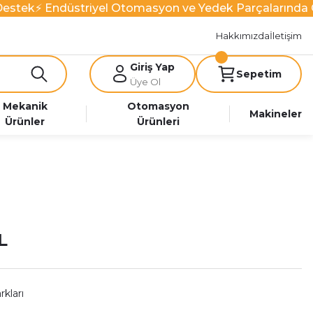
estek
⚡ Endüstriyel Otomasyon ve Yedek Parçalarında Gü
Hakkımızda
İletişim
Giriş Yap
Sepetim
Üye Ol
Mekanik
Otomasyon
Makineler
Ürünler
Ürünleri
L
kları