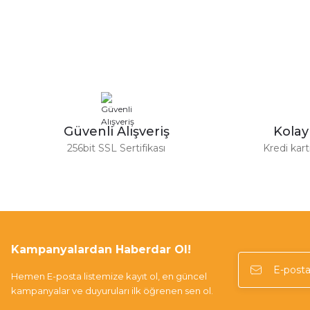
Görüş ve önerileriniz için teşekkür ederiz.
Ürün resmi kalitesiz, bozuk veya görüntülenemiyor.
Ürün açıklamasında eksik bilgiler bulunuyor.
Ürün bilgilerinde hatalar bulunuyor.
Ürün fiyatı diğer sitelerden daha pahalı.
Bu ürüne benzer farklı alternatifler olmalı.
Güvenli Alışveriş
Kola
256bit SSL Sertifikası
Kredi kar
Kampanyalardan Haberdar Ol!
Hemen E-posta listemize kayıt ol, en güncel
kampanyalar ve duyuruları ilk öğrenen sen ol.