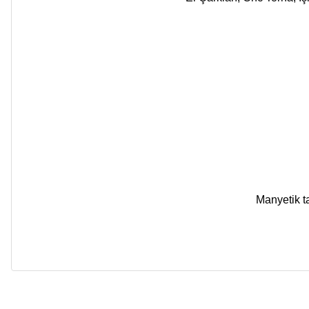
Manyetik ta
Bu ürünün fiyat bilgisi, resim, ürün açıklamalarında ve diğer ko