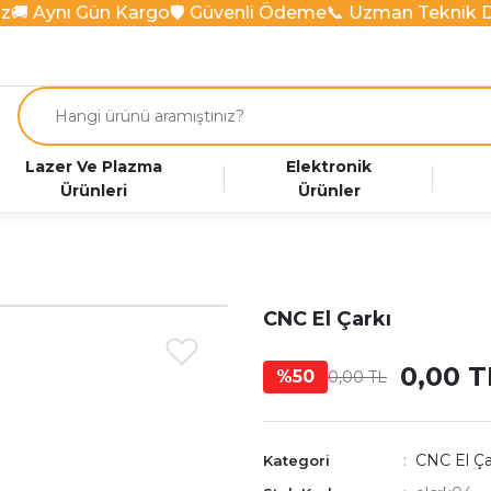
🚚 Aynı Gün Kargo
🛡️ Güvenli Ödeme
📞 Uzman Teknik D
Lazer Ve Plazma
Elektronik
Ürünleri
Ürünler
CNC El Çarkı
0,00 T
%50
0,00 TL
CNC El Çar
Kategori