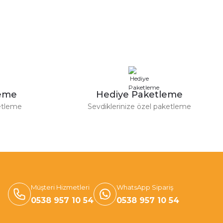
leme
Hediye Paketleme
etleme
Sevdiklerinize özel paketleme
Müşteri Hizmetleri
WhatsApp Sipariş
0538 957 10 54
0538 957 10 54