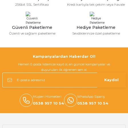
256bit SSL Sertifikası
Kredi kartıyla tek çekim veya havale
Güvenli Paketleme
Hediye Paketleme
Özenli ve sağlam paketleme
Sevdiklerinize özel paketleme
Kampanyalardan Haberdar Ol!
Hemen E-posta listemize kayıt ol, en güncel kampanyalar ve
duyuruları ilk öğrenen sen ol.
Kaydol
Müşteri Hizmetleri
WhatsApp Sipariş
0538 957 10 54
0538 957 10 54